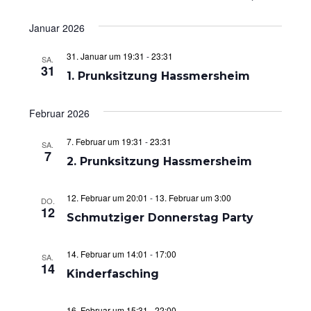
u
e
e
i
D
c
s
Januar 2026
a
r
r
h
t
e
t
a
e
a
31. Januar um 19:31
-
23:31
SA.
u
31
n
n
1. Prunksitzung Hassmersheim
m
s
s
w
Februar 2026
ä
t
t
h
a
a
7. Februar um 19:31
-
23:31
SA.
l
7
l
l
2. Prunksitzung Hassmersheim
e
t
t
n
.
u
u
12. Februar um 20:01
-
13. Februar um 3:00
DO.
12
Schmutziger Donnerstag Party
n
n
g
g
14. Februar um 14:01
-
17:00
SA.
e
A
14
Kinderfasching
n
n
S
s
16. Februar um 15:31
-
22:00