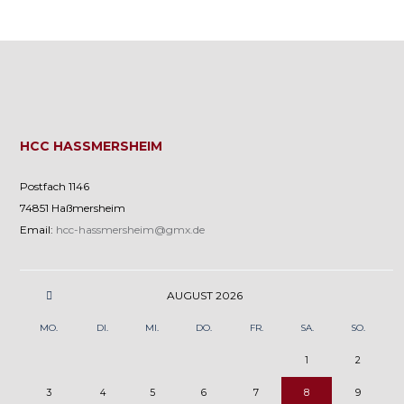
n
n
n
a
v
i
HCC HASSMERSHEIM
g
a
Postfach 1146
t
74851 Haßmersheim
Email:
hcc-hassmersheim@gmx.de
i
o
n
AUGUST
2026
MO.
DI.
MI.
DO.
FR.
SA.
SO.
1
2
3
4
5
6
7
8
9