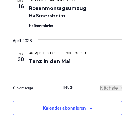
MO.
16
u
i
Rosenmontagsumzug
c
c
Haßmersheim
h
h
Haßmersheim
-
t
April 2026
u
e
n
n
30. April um 17:00
-
1. Mai um 0:00
DO.
30
d
n
Tanz in den Mai
A
a
n
v
s
i
Heute
Nächste
Veranstaltungen
Vorherige
Veranstaltu
i
g
c
a
Kalender abonnieren
h
t
t
i
e
o