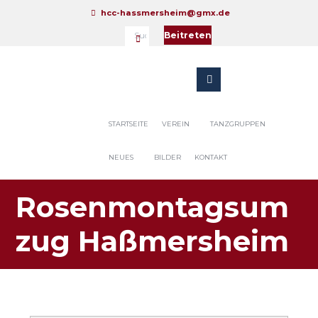
hcc-hassmersheim@gmx.de
Beitreten
STARTSEITE
VEREIN
TANZGRUPPEN
NEUES
BILDER
KONTAKT
Rosenmontagsum
zug Haßmersheim