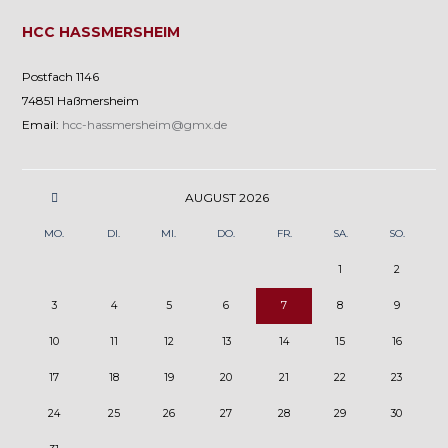
HCC HASSMERSHEIM
Postfach 1146
74851 Haßmersheim
Email:
hcc-hassmersheim@gmx.de
AUGUST
2026
MO.
DI.
MI.
DO.
FR.
SA.
SO.
1
2
3
4
5
6
7
8
9
10
11
12
13
14
15
16
17
18
19
20
21
22
23
24
25
26
27
28
29
30