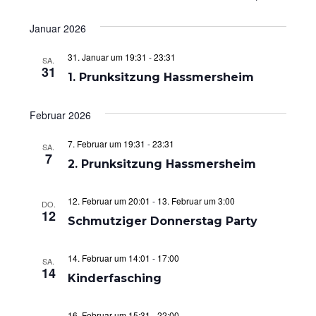
u
e
e
i
D
c
s
Januar 2026
a
r
r
h
t
e
t
a
e
a
31. Januar um 19:31
-
23:31
SA.
u
31
n
n
1. Prunksitzung Hassmersheim
m
s
s
w
Februar 2026
ä
t
t
h
a
a
7. Februar um 19:31
-
23:31
SA.
l
7
l
l
2. Prunksitzung Hassmersheim
e
t
t
n
.
u
u
12. Februar um 20:01
-
13. Februar um 3:00
DO.
12
Schmutziger Donnerstag Party
n
n
g
g
14. Februar um 14:01
-
17:00
SA.
e
A
14
Kinderfasching
n
n
S
s
16. Februar um 15:31
-
22:00