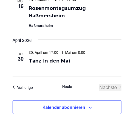
MO.
16
u
i
Rosenmontagsumzug
c
c
Haßmersheim
h
h
Haßmersheim
-
t
April 2026
u
e
n
n
30. April um 17:00
-
1. Mai um 0:00
DO.
30
d
n
Tanz in den Mai
A
a
n
v
s
i
Heute
Nächste
Veranstaltungen
Vorherige
Veranstaltu
i
g
c
a
Kalender abonnieren
h
t
t
i
e
o