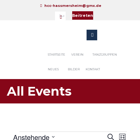
hcc-hassmersheim@gmx.de
Beitreten
STARTSEITE
VEREIN
TANZGRUPPEN
NEUES
BILDER
KONTAKT
All Events
Veranstaltungen
Anstehende
V
V
S
L