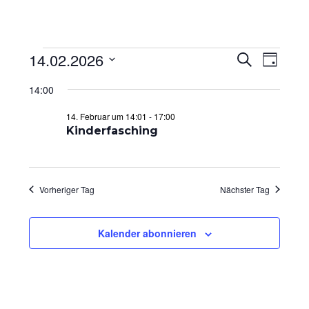
Veranstaltungen
14.02.2026
V
V
S
T
u
e
e
a
D
für
c
14:00
g
a
r
r
h
14.
e
t
14. Februar um 14:01
-
17:00
a
a
u
Februar
Kinderfasching
n
n
m
2026
s
s
w
ä
t
t
Vorheriger Tag
Nächster Tag
h
a
a
l
l
l
e
Kalender abonnieren
t
t
n
.
u
u
n
n
g
g