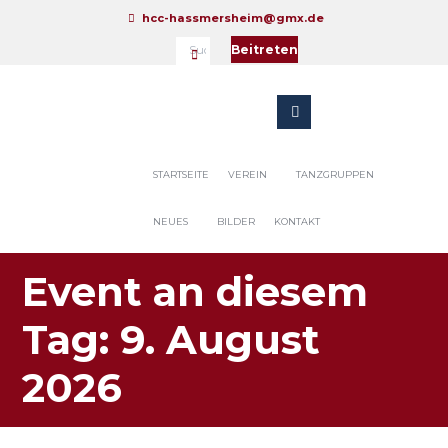
hcc-hassmersheim@gmx.de
Beitreten
STARTSEITE
VEREIN
TANZGRUPPEN
NEUES
BILDER
KONTAKT
Event an diesem
Tag: 9. August
2026