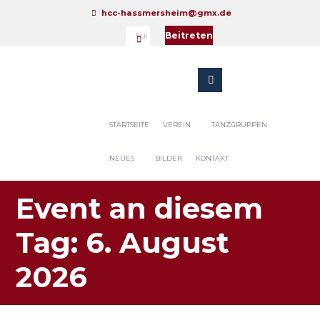
hcc-hassmersheim@gmx.de
Beitreten
STARTSEITE
VEREIN
TANZGRUPPEN
NEUES
BILDER
KONTAKT
Event an diesem
Tag: 6. August
2026