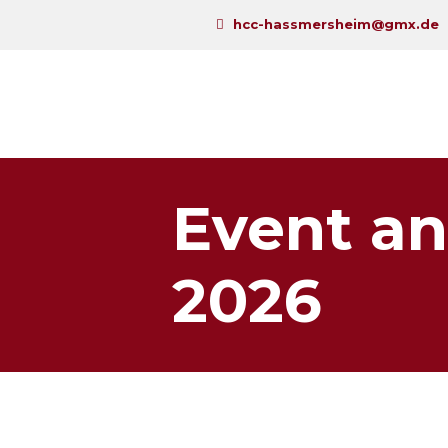
hcc-hassmersheim@gmx.de
Event an
2026