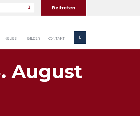
Beitreten
NEUES
BILDER
KONTAKT
6. August