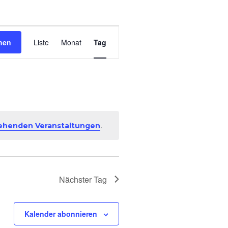
V
hen
Liste
Monat
Tag
e
r
a
.
ehenden Veranstaltungen
n
s
Nächster Tag
t
a
Kalender abonnieren