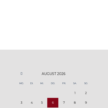
AUGUST
2026
MO.
DI.
MI.
DO.
FR.
SA.
SO.
1
2
3
4
5
6
7
8
9