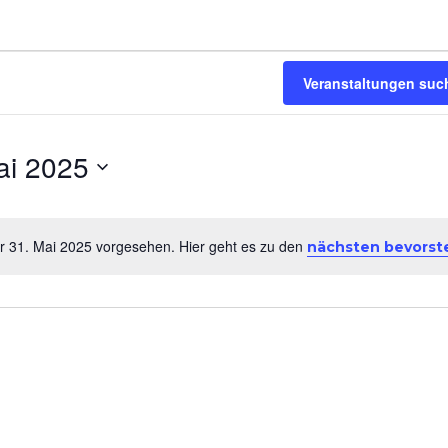
taltungen
Veranstaltungen suc
ai 2025
ür 31. Mai 2025 vorgesehen. Hier geht es zu den
nächsten bevorst
H
i
n
w
e
i
s