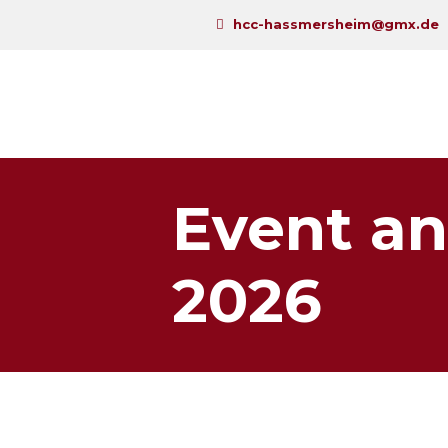
hcc-hassmersheim@gmx.de
Event an
2026