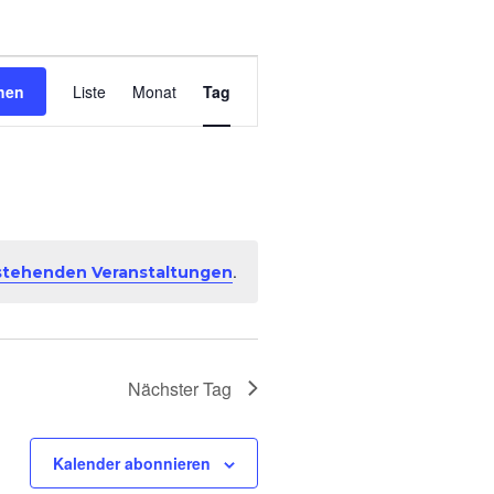
V
hen
Liste
Monat
Tag
e
r
a
.
stehenden Veranstaltungen
n
s
Nächster Tag
t
a
Kalender abonnieren