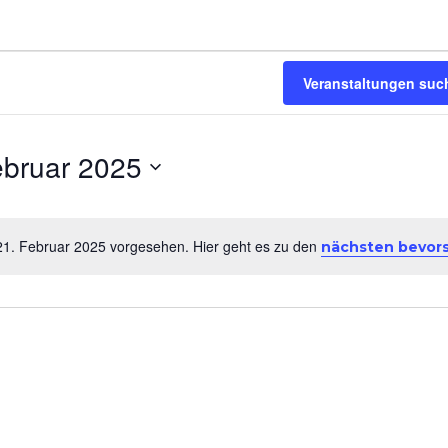
taltungen
Veranstaltungen suc
ebruar 2025
 21. Februar 2025 vorgesehen. Hier geht es zu den
nächsten bevor
H
i
n
r
w
e
i
s