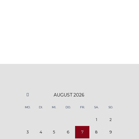
AUGUST
2026
MO.
DI.
MI.
DO.
FR.
SA.
SO.
1
2
3
4
5
6
7
8
9