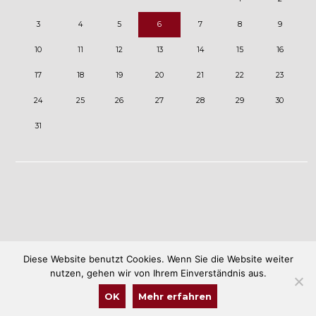
3
4
5
6
7
8
9
10
11
12
13
14
15
16
17
18
19
20
21
22
23
24
25
26
27
28
29
30
31
Diese Website benutzt Cookies. Wenn Sie die Website weiter
nutzen, gehen wir von Ihrem Einverständnis aus.
OK
Mehr erfahren
©Haßmersheimer Carneval Club 2020