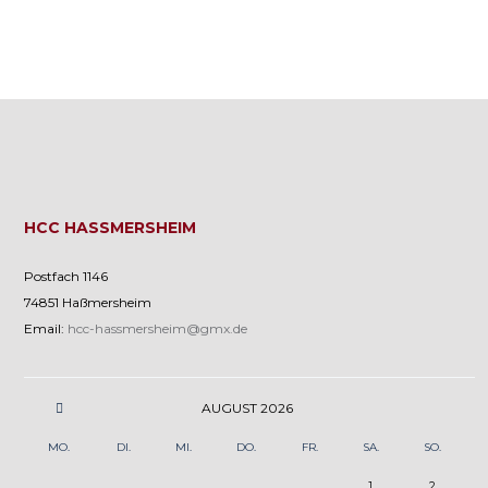
HCC HASSMERSHEIM
Postfach 1146
74851 Haßmersheim
Email:
hcc-hassmersheim@gmx.de
AUGUST
2026
MO.
DI.
MI.
DO.
FR.
SA.
SO.
1
2