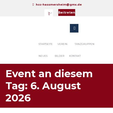
hcc-hassmersheim@gmx.de
Beitreten
STARTSEITE
VEREIN
TANZGRUPPEN
NEUES
BILDER
KONTAKT
Event an diesem
Tag: 6. August
2026